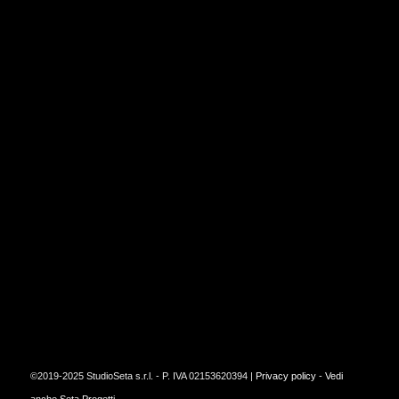
©2019-2025 StudioSeta s.r.l. - P. IVA 02153620394 |
Privacy policy
-
Vedi